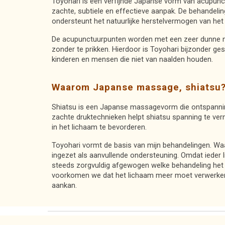
Toyohari is een verfijnde Japanse vorm van acupunc
zachte, subtiele en effectieve aanpak. De behandelin
ondersteunt het natuurlijke herstelvermogen van het
De acupunctuurpunten worden met een zeer dunne na
zonder te prikken. Hierdoor is Toyohari bijzonder ge
kinderen en mensen die niet van naalden houden.
Waarom Japanse massage, shiatsu
Shiatsu is een Japanse massagevorm die ontspannin
zachte druktechnieken helpt shiatsu spanning te ve
in het lichaam te bevorderen.
Toyohari vormt de basis van mijn behandelingen.
Waa
ingezet als aanvullende ondersteuning. Omdat ieder 
steeds zorgvuldig afgewogen welke behandeling het
voorkomen we dat het lichaam meer moet verwerke
aankan.