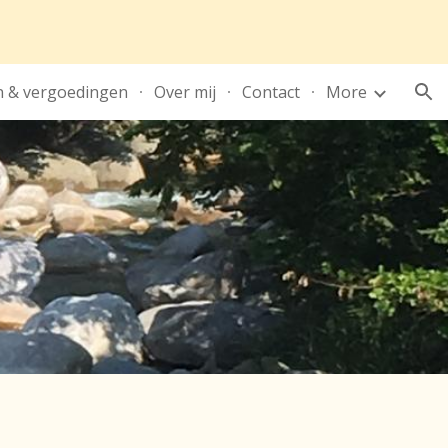
ion
n & vergoedingen
Over mij
Contact
More