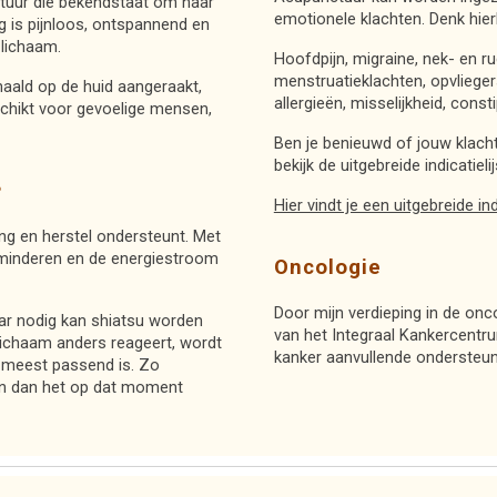
tuur die bekendstaat om haar
emotionele klachten. Denk hier
g is pijnloos, ontspannend en
 lichaam.
Hoofdpijn, migraine, nek- en r
menstruatieklachten, opvlieger
ald op de huid aangeraakt,
allergieën, misselijkheid, const
schikt voor gevoelige mensen,
Ben je benieuwd of jouw klac
bekijk de uitgebreide indicatielij
?
Hier vindt je een uitgebreide indi
g en herstel ondersteunt. Met
rminderen en de energiestroom
Oncologie
Door mijn verdieping in de on
r nodig kan shiatsu worden
van het Integraal Kankercentr
lichaam anders reageert, wordt
kanker aanvullende ondersteun
 meest passend is. Zo
n dan het op dat moment