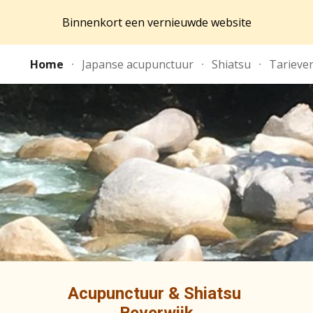
Binnenkort een vernieuwde website
ip to main content
Skip to navigat
Home
Japanse acupunctuur
Shiatsu
Tarieve
Acupunctuur & Shiatsu