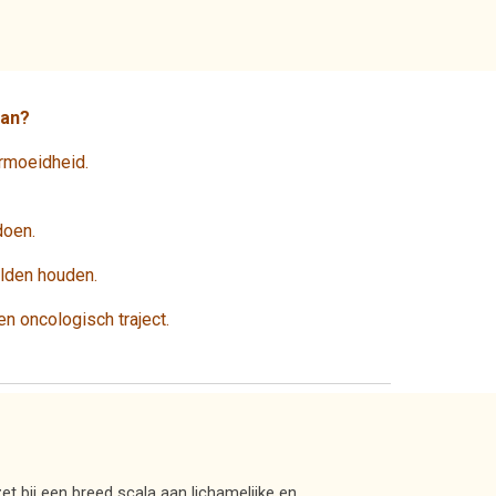
aan?
ermoeidheid.
doen.
alden houden.
en oncologisch traject.
 bij een breed scala aan lichamelijke en